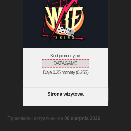
Kod promocyjny:
DATAGAME
Daje 0.25 monety (0.25$)
Strona wizytowa
Промокоды актуальны на
08 sierpnia 2026