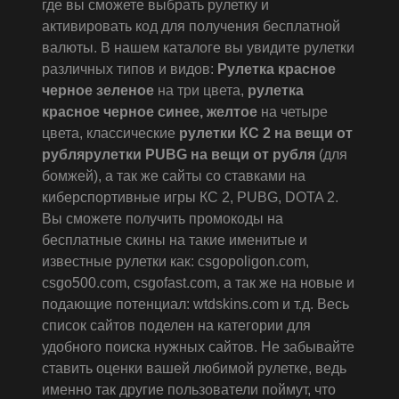
где вы сможете выбрать рулетку и
активировать код для получения бесплатной
валюты. В нашем каталоге вы увидите рулетки
различных типов и видов:
Рулетка красное
черное зеленое
на три цвета,
рулетка
красное черное синее, желтое
на четыре
цвета, классические
рулетки КС 2 на вещи от
рубля
рулетки PUBG на вещи от рубля
(для
бомжей), а так же сайты со ставками на
киберспортивные игры КС 2, PUBG, DOTA 2.
Вы сможете получить промокоды на
бесплатные скины на такие именитые и
известные рулетки как: csgopoligon.com,
csgo500.com, csgofast.com, а так же на новые и
подающие потенциал: wtdskins.com и т.д. Весь
список сайтов поделен на категории для
удобного поиска нужных сайтов. Не забывайте
ставить оценки вашей любимой рулетке, ведь
именно так другие пользователи поймут, что