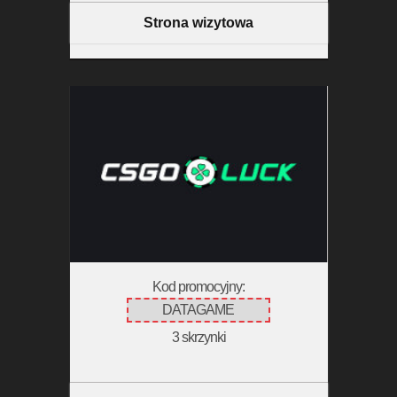
Strona wizytowa
Kod promocyjny:
DATAGAME
3 skrzynki