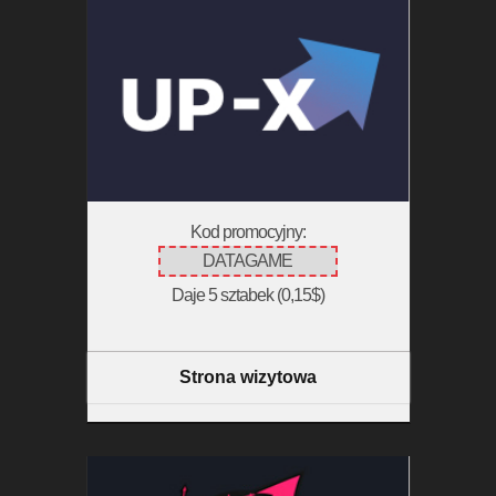
Kod promocyjny:
DATAGAME
Daje 5 sztabek (0,15$)
Strona wizytowa