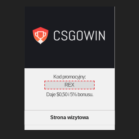
Kod promocyjny:
REX
Daje $0,50 i 5% bonusu.
Strona wizytowa