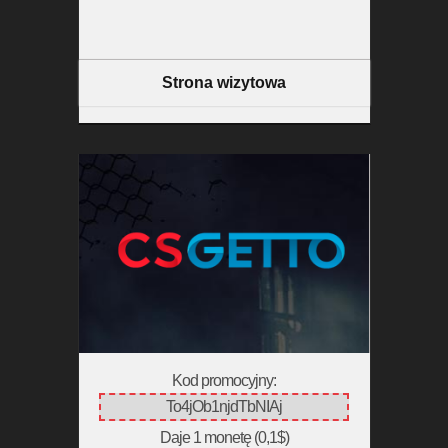
Strona wizytowa
Kod promocyjny:
To4jOb1njdTbNIAj
Daje 1 monetę (0,1$)