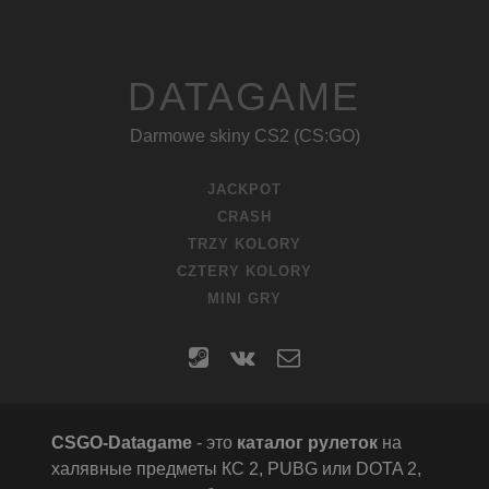
DATAGAME
Darmowe skiny CS2 (CS:GO)
JACKPOT
CRASH
TRZY KOLORY
CZTERY KOLORY
MINI GRY
steam
vk
contact
form
CSGO-Datagame
- это
каталог рулеток
на
халявные предметы КС 2, PUBG или DOTA 2,