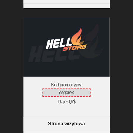
Kod promocyjny:
csgorex
Daje 0,6$
Strona wizytowa