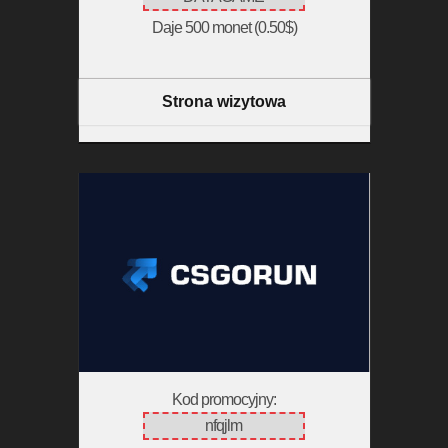
Daje 500 monet (0.50$)
Strona wizytowa
Kod promocyjny:
nfqjlm