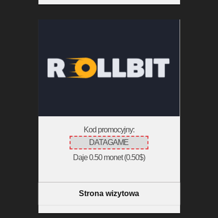
Kod promocyjny:
DATAGAME
Daje 0.50 monet (0.50$)
Strona wizytowa