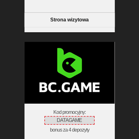
Strona wizytowa
Kod promocyjny:
DATAGAME
bonus za 4 depozyty