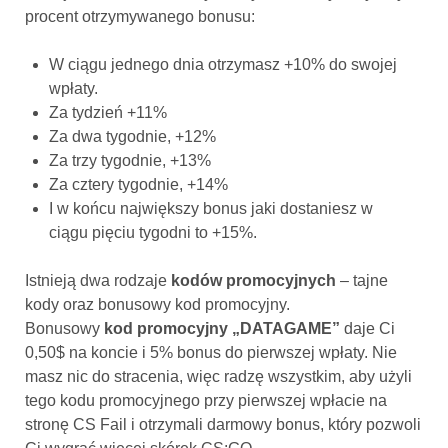
procent otrzymywanego bonusu:
W ciągu jednego dnia otrzymasz +10% do swojej
wpłaty.
Za tydzień +11%
Za dwa tygodnie, +12%
Za trzy tygodnie, +13%
Za cztery tygodnie, +14%
I w końcu największy bonus jaki dostaniesz w
ciągu pięciu tygodni to +15%.
Istnieją dwa rodzaje
kodów promocyjnych
– tajne
kody oraz bonusowy kod promocyjny.
Bonusowy
kod promocyjny „DATAGAME”
daje Ci
0,50$ na koncie i 5% bonus do pierwszej wpłaty. Nie
masz nic do stracenia, więc radzę wszystkim, aby użyli
tego kodu promocyjnego przy pierwszej wpłacie na
stronę CS Fail i otrzymali darmowy bonus, który pozwoli