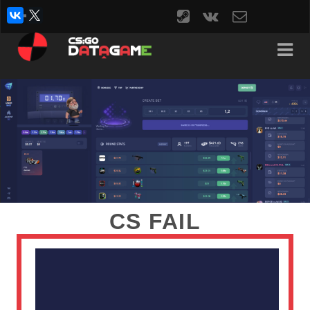
steam
vk
contact
form
CS FAIL