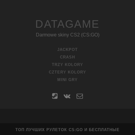
DATAGAME
Darmowe skiny CS2 (CS:GO)
JACKPOT
CRASH
TRZY KOLORY
CZTERY KOLORY
MINI GRY
steam
vk
contact
form
ТОП ЛУЧШИХ РУЛЕТОК CS:GO И БЕСПЛАТНЫЕ