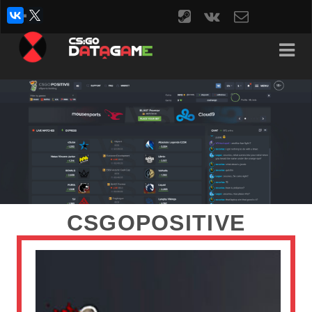
steam
vk
contact
form
CSGOPOSITIVE