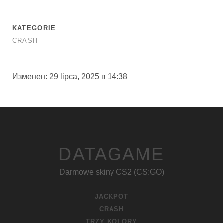
KATEGORIE
CRASH
Изменен: 29 lipca, 2025 в 14:38
DATAGAME
Darmowe skiny CS2 (CS:GO)
JACKPOT
CRASH
TRZY KOLORY