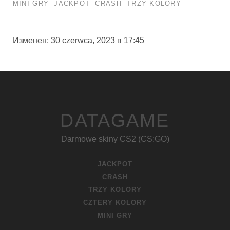
MINI GRY
JACKPOT
CRASH
TRZY KOLORY
Изменен: 30 czerwca, 2023 в 17:45
DATAGAME
Darmowe skiny CS2 (CS:GO)
JACKPOT
CRASH
TRZY KOLORY
CZTERY KOLORY
MINI GRY