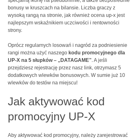
specjalną ikonę na pseudonimie, a także bezpośrednie
bonusy w kruszcach na bilansie. Liczba graczy z
wysoką rangą na stronie, jak również ocena up-x jest
najlepszym wskaźnikiem uczciwości i rentowności
strony.
Oprócz regularnych losowań i nagród za podniesienie
rangi można użyć naszego
kodu promocyjnego dla
UP-X na 5 słupków – „DATAGAME”
. A jeśli
przejdziesz rejestrację przez nasz link, otrzymasz 5
dodatkowych wlewków bonusowych. W sumie już 10
wlewków do testów na miejscu!
Jak aktywować kod
promocyjny UP-X
Aby aktywować kod promocyjny, należy zarejestrować