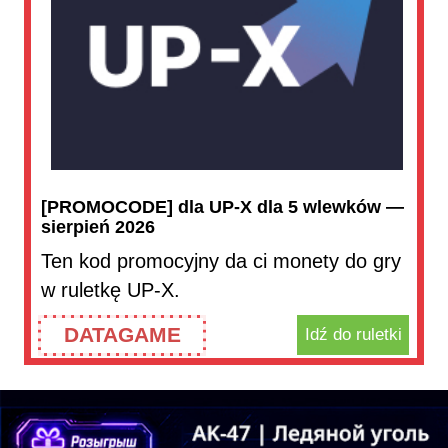
[PROMOCODE] dla UP-X dla 5 wlewków —
sierpień 2026
Ten kod promocyjny da ci monety do gry
w ruletkę UP-X.
DATAGAME
Idź do ruletki