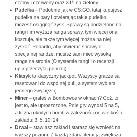
czarny i czerwony oraz X15 na zielony.
Pudełka
– Podobnie jak w CS:GO, tutaj kupujesz
pudełka na bary i otwierając takie pudełko
możesz osiągnąć zysk. Sprawy są podzielone na
rangi i im wyższa ranga sprawy, tym więcej ona
kosztuje, ale także tym więcej można na niej
zyskać. Ponadto, aby otwierać sprawy o
specjalnej randze, musisz sam mieć wysoką
rangę na stronie (O systemie rangi i o recenzji
up-x przeczytaj poniżej).
Klasyk
to klasyczny jackpot. Wszyscy gracze są
resetowani do wspólnej puli, a system wybiera
jednego zwycięzcę.
Miner
– grałeś w Bombowce w oknach? Cóż, to
jest to, ale uproszczone. Pole gry wynosi 5 na 5,
a liczba ukrytych bomb w zależności od wielkości
zakładu: 3, 5, 10, 24.
Drwal
– stawiasz zakład i starasz się wznieść na
wyższy poziom. Z każdą zdaną iteracją zwiększa