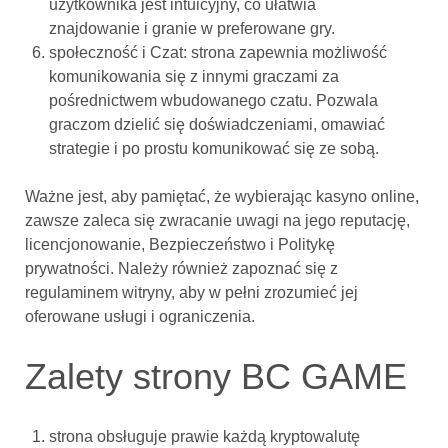
użytkownika jest intuicyjny, co ułatwia
znajdowanie i granie w preferowane gry.
społeczność i Czat: strona zapewnia możliwość
komunikowania się z innymi graczami za
pośrednictwem wbudowanego czatu. Pozwala
graczom dzielić się doświadczeniami, omawiać
strategie i po prostu komunikować się ze sobą.
Ważne jest, aby pamiętać, że wybierając kasyno online,
zawsze zaleca się zwracanie uwagi na jego reputację,
licencjonowanie, Bezpieczeństwo i Politykę
prywatności. Należy również zapoznać się z
regulaminem witryny, aby w pełni zrozumieć jej
oferowane usługi i ograniczenia.
Zalety strony BC GAME
strona obsługuje prawie każdą kryptowalutę