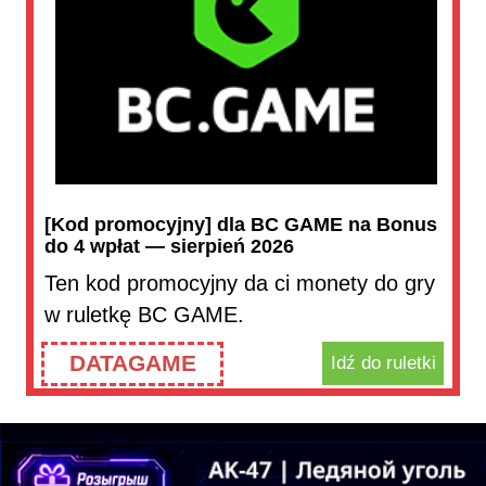
[Kod promocyjny] dla BC GAME na Bonus
do 4 wpłat — sierpień 2026
Ten kod promocyjny da ci monety do gry
w ruletkę BC GAME.
DATAGAME
Idź do ruletki