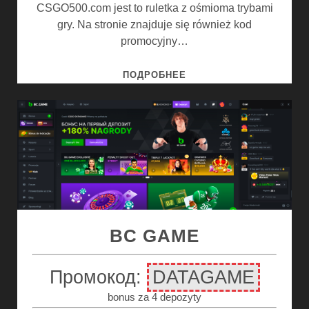
CSGO500.com jest to ruletka z ośmioma trybami
gry. Na stronie znajduje się również kod
promocyjny…
KOD
ПОДРОБНЕЕ
PROMOCYJNY
CSGO500
ZA
500
DARMOWYCH
MONET
BC GAME
Промокод:
DATAGAME
bonus za 4 depozyty