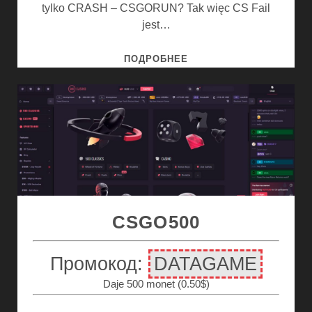
tylko CRASH – CSGORUN? Tak więc CS Fail
jest…
KOD
ПОДРОБНЕЕ
PROMOCYJNY
CSFAIL
ZA
$0.50
+
CS
FAIL
TAJNY
KOD
CSGO500
Промокод:
DATAGAME
Daje 500 monet (0.50$)