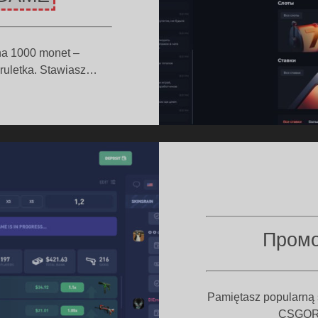
a 1000 monet –
ruletka. Stawiasz…
OMOCODE]
GOPOLYGON
0
ET.
Пром
Pamiętasz popularną 
CSGORU