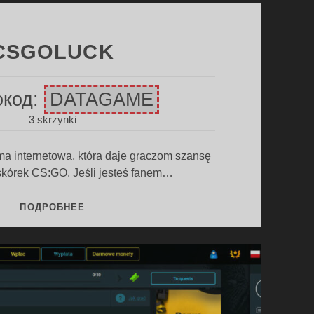
CSGOLUCK
окод:
DATAGAME
3 skrzynki
a internetowa, która daje graczom szansę
skórek CS:GO. Jeśli jesteś fanem…
CSGOLUCK
ПОДРОБНЕЕ
–
TWOJA
BRAMA
DO
SKÓREK
CS:GO!