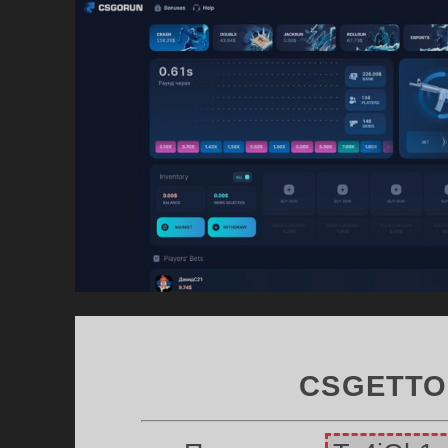
ZA
500
DA
MO
CSGETTO