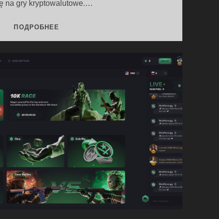
 na gry kryptowalutowe.…
[KOD
ПОДРОБНЕЕ
PROMOCYJNY]
DLA
BC
GAME
NA
BONUS
DO
4
WPŁAT