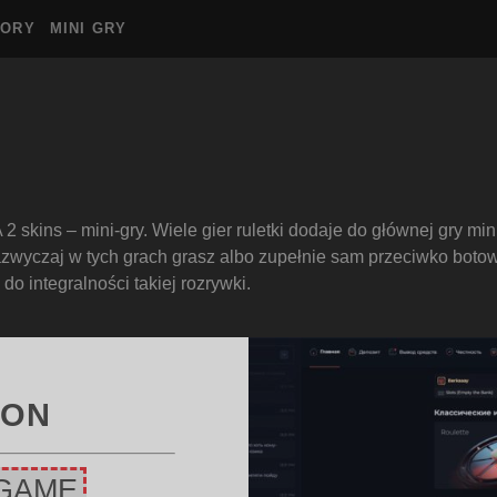
LORY
MINI GRY
ins – mini-gry. Wiele gier ruletki dodaje do głównej gry mini-g
azwyczaj w tych grach grasz albo zupełnie sam przeciwko botowi
o integralności takiej rozrywki.
GON
GAME