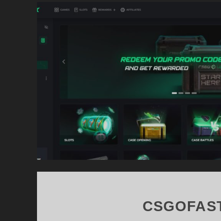
ZA
$0.
NA
STR
SA
CSGOFAS