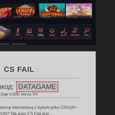
CS FAIL
окод:
DATAGAME
Daje 0.50$ i bonus 5%
stronę internetową z trybem tylko CRASH –
N? Tak więc CS Fail jest…