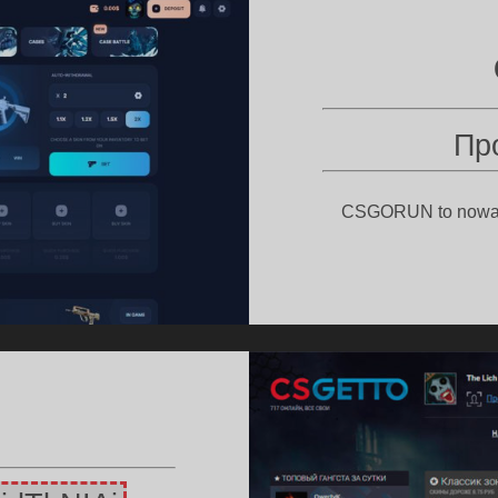
RMOWYCH
NET
Пр
CSGORUN to nowa st