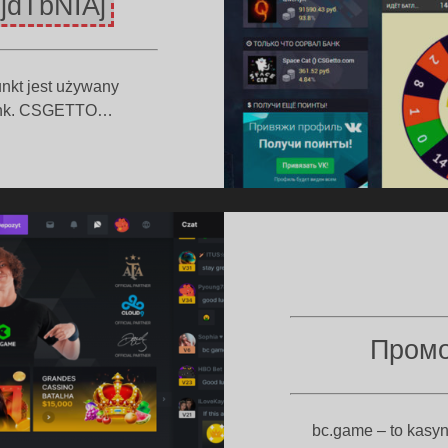
jdTbNIAj
nkt jest używany
 link. CSGETTO…
OMOCODE]
GETTO
NKT
Пром
bc.game – to kasyno