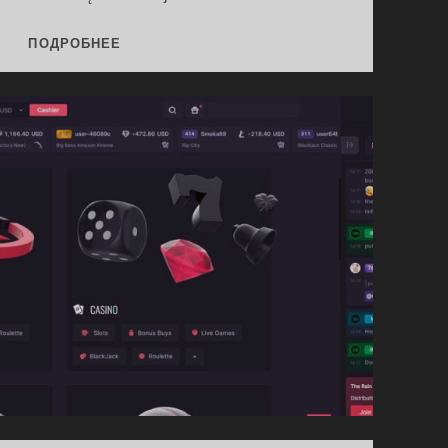
KOD
ПОДРОБНЕЕ
PROMOCYJNY
CSFAIL
ZA
$0.50
+
CS
FAIL
TAJNY
KOD