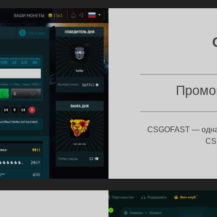
НЕТ
Промо
CSGOFAST — одна 
CS