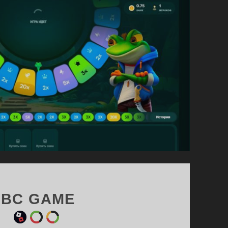
И
10%
К
ДЕПОЗИТУ
BC GAME