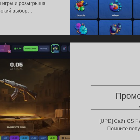
я игры и розыгрыша
ирокий выбор…
ОМОКОД
FEX
СПЛАТНЫХ
ЙСОВ
Пром
[UPD] Сайт CS Fa
Помните поп