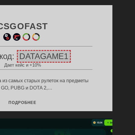
CSGOFAST
ин
ул
ри
ет
и
етк
цв
ыр
код:
DATAGAME1
игр
а
ета
е
Дает кейс и +10%
ы
ски
цв
но
ета
в
из самых старых рулеток на предметы
 GO, PUBG и DOTA 2,…
ПРОМОКОД
ПОДРОБНЕЕ
CSGOFAST
НА
БЕСПЛАТНЫЙ
КЕЙС