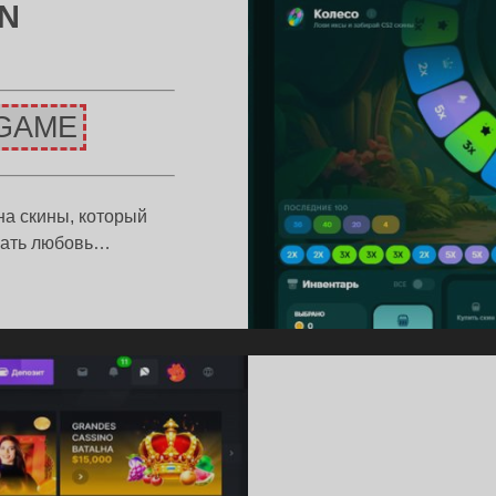
IN
GAME
на скины, который
вать любовь…
ОМОКОД
KA
NS
ИНОВ
КРЕТНЫЙ