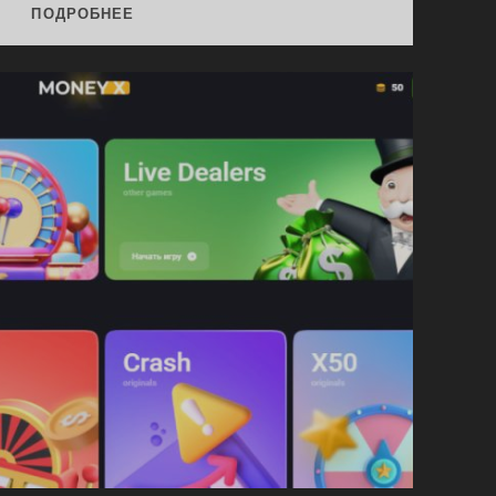
ПРОМОКОД
ПОДРОБНЕЕ
CS
FAIL
(CSGO
FAIL)
НА
0.50$
+
БЕСПЛАТНЫЙ
КЕЙС