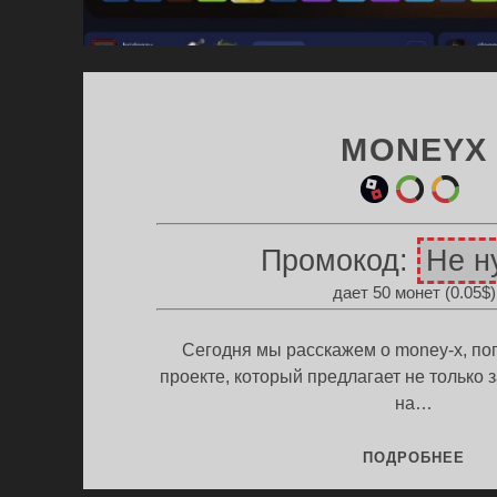
MONEYX
ин
ри
ет
и
цв
ыр
Промокод:
Не н
игр
ета
е
дает 50 монет (0.05$)
ы
цв
ета
Сегодня мы расскажем о money-x, п
проекте, который предлагает не только
на…
ПР
ПОДРОБНЕЕ
MO