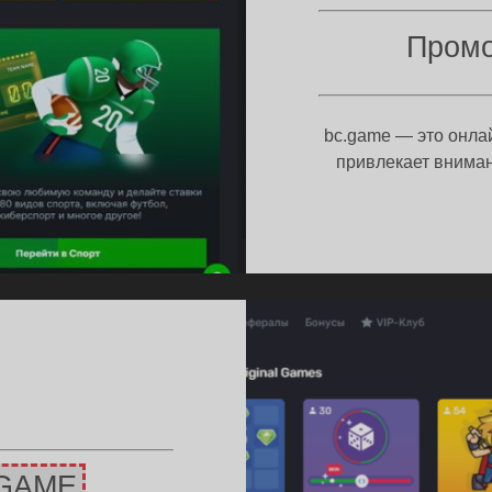
Д
Пром
%
bc.game — это онла
привлекает внима
GAME