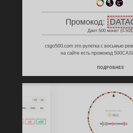
ет
ин
ул
ыр
и
етк
Промокод:
DATA
е
игр
а
Дает 500 монет (0.50$
цв
ы
ски
ета
но
в
csgo500.com это рулетка с восьмью ре
на сайте есть промокод 500CA
ПР
ПОДРОБНЕЕ
CSG
(50
НА
500
МО