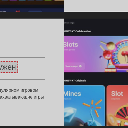
ужен
опулярном игровом
 захватывающие игры
ОМОКОД
NEYX