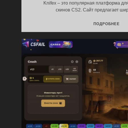
в
Knifex – это популярная платформа дл
скинов CS2. Сайт предлагает ш
ПР
ПОДРОБНЕЕ
KNI
|
5
БЕ
КЕ
CS
2