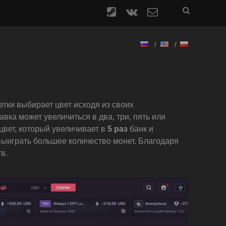
steam
vk
contact
form
етки выбирает цвет исходя из своих
вка может увеличиться в два, три, пять или
 цвет, который увеличивает в
5 раз
банк и
выиграть большее количество монет. Благодаря
в.