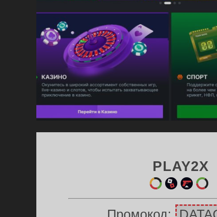
КО
НА
+10
PLAY2X
ет
ин
ул
ри
ыр
и
етк
цв
Промокод:
DATA