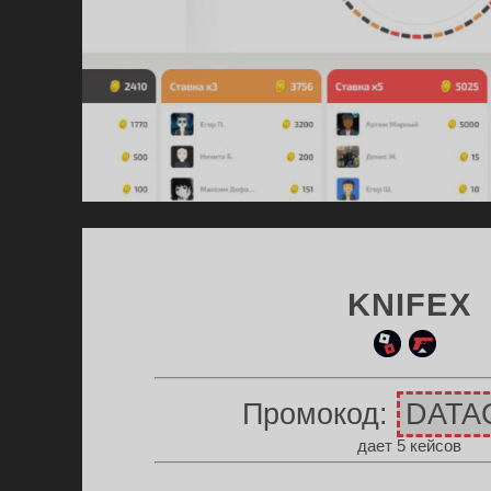
KNIFEX
ин
ул
и
етк
Промокод:
DATA
игр
а
дает 5 кейсов
ы
ски
но