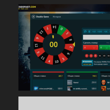
НА
50
МО