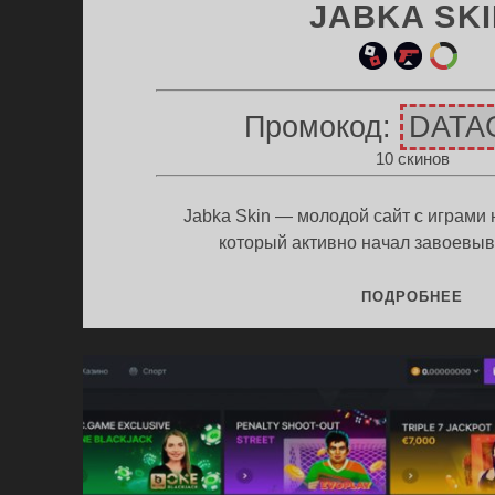
JABKA SK
ин
ул
ет
и
етк
ыр
Промокод:
DATA
игр
а
е
10 скинов
ы
ски
цв
но
ета
в
Jabka Skin — молодой сайт с играми 
который активно начал завоевы
ПР
ПОДРОБНЕЕ
JAB
SKI
НА
10
СК
+
СЕ