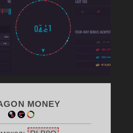
AGON MONEY
ин
ул
ет
и
етк
ыр