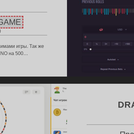
GAME
)
жимами игры. Так же
SINO на 500…
ОМОКОД
O500
0CASINO.LIVE)
DR
НЕТ