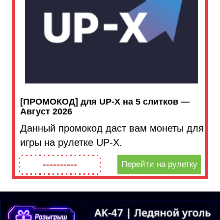
[ПРОМОКОД] для UP-X на 5 слитков —
Август 2026
Данный промокод даст вам монеты для
игры на рулетке UP-X.
----------
Перейти на рулетку