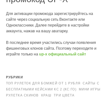
Для активации промокода зарегистрируйтесь на
сайте через социальную сеть Вконтакте или
Одноклассники. Далее перейдите в настройки
аккаунта, нажав на вашу аватарку.
В последнее время участились случаи появления
фишинговых клонов сайта. Поэтому переходите и
играйте только на
up-x официальный сайт
РУБРИКИ
ТОП РУЛЕТОК ДЛЯ БОМЖЕЙ ОТ 1 РУБЛЯ
САЙТЫ С
БЕСПЛАТНЫМИ КЕЙСАМИ КС 2 (КС:ГО)
МИНИ ИГРЫ
РУЛЕТКА СКИНОВ
КРАШ
ТРИ ЦВЕТА