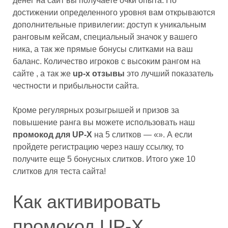
денег на сайт вы получаете очки опыта. По
достижении определенного уровня вам открываются
дополнительные привилегии: доступ к уникальным
ранговым кейсам, специальный значок у вашего
ника, а так же прямые бонусы слитками на ваш
баланс. Количество игроков с высоким рангом на
сайте , а так же
up-x отзывы
это лучший показатель
честности и прибыльности сайта.
Кроме регулярных розыгрышей и призов за
повышение ранга вы можете использовать наш
промокод для UP-X
на 5 слитков — «». А если
пройдете регистрацию через нашу ссылку, то
получите еще 5 бонусных слитков. Итого уже 10
слитков для теста сайта!
Как активировать
промокод UP-X