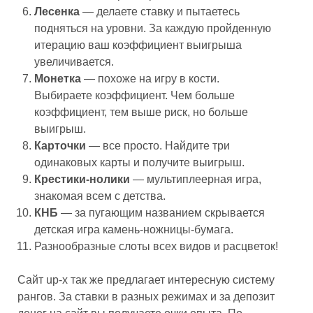
Лесенка
— делаете ставку и пытаетесь
подняться на уровни. За каждую пройденную
итерацию ваш коэффициент выигрыша
увеличивается.
Монетка
— похоже на игру в кости.
Выбираете коэффициент. Чем больше
коэффициент, тем выше риск, но больше
выигрыш.
Карточки
— все просто. Найдите три
одинаковых карты и получите выигрыш.
Крестики-нолики
— мультиплеерная игра,
знакомая всем с детства.
КНБ
— за пугающим названием скрывается
детская игра камень-ножницы-бумага.
Разнообразные слоты всех видов и расцветок!
Сайт up-x так же предлагает интересную систему
рангов. За ставки в разных режимах и за депозит