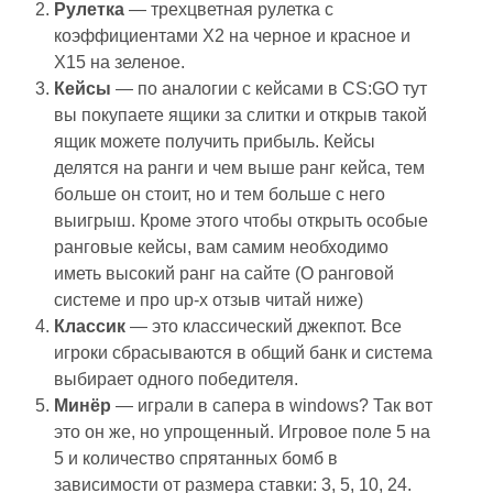
Рулетка
— трехцветная рулетка с
коэффициентами Х2 на черное и красное и
Х15 на зеленое.
Кейсы
— по аналогии с кейсами в CS:GO тут
вы покупаете ящики за слитки и открыв такой
ящик можете получить прибыль. Кейсы
делятся на ранги и чем выше ранг кейса, тем
больше он стоит, но и тем больше с него
выигрыш. Кроме этого чтобы открыть особые
ранговые кейсы, вам самим необходимо
иметь высокий ранг на сайте (О ранговой
системе и про up-x отзыв читай ниже)
Классик
— это классический джекпот. Все
игроки сбрасываются в общий банк и система
выбирает одного победителя.
Минёр
— играли в сапера в windows? Так вот
это он же, но упрощенный. Игровое поле 5 на
5 и количество спрятанных бомб в
зависимости от размера ставки: 3, 5, 10, 24.