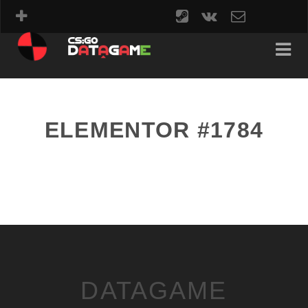
steam
vk
contact
form
ELEMENTOR #1784
DATAGAME