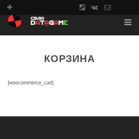
steam
vk
contact
form
КОРЗИНА
[woocommerce_cart]