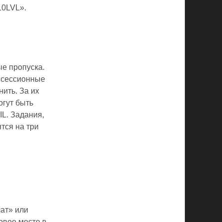
10LVL».
ые пропуска.
т сессионные
ить. За их
огут быть
L. Задания,
тся на три
чат» или
овое место в