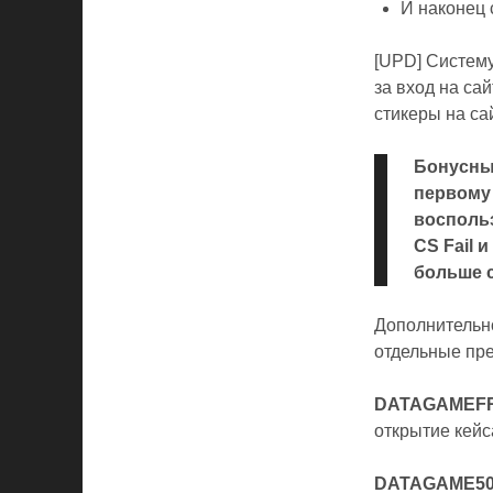
И наконец 
[UPD] Систему
за вход на сай
стикеры на са
Бонусный
первому 
восполь
CS Fail 
больше 
Дополнительно
отдельные пре
DATAGAMEF
открытие кей
DATAGAME5