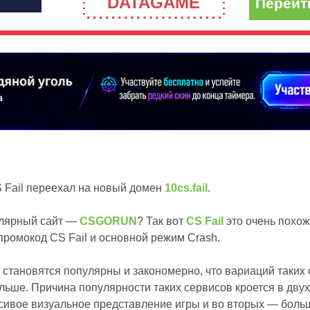
DATAGAME
Перейт
 Fail переехал на новый домен
10cs.fail
.
лярный сайт —
CSGORUN
? Так вот
CS Fail
это очень похож
 промокод CS Fail и основной режим Crash.
становятся популярны и закономерно, что вариаций таких
льше. Причина популярности таких сервисов кроется в двух
сивое визуальное представление игры и во вторых — боль