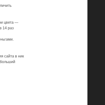
еличить
ри цвета —
в 14 раз
еньгами.
я сайта в ник
м больший