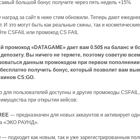
самый большой бонус получите через пять недель +15%
 наград за сайт в нике стим обновили. Теперь дают ежедн
т. И это могут быть как реальные скины, так и косметически
йте CSFAIL или промокод CS FAIL
 промокод «DATAGAME» дает вам 0.50$ на баланс и бо
депозиту. Вы ничего не теряете, поэтому советую все
зоваться данным промокодом при первом пополнении 
и бесплатно получить бонус, который позволит вам вы
скинов CS:GO.
 для пользователей доступны и другие промокоды CSFAIL,
имущества при открытии кейсов:
REE
— предназначен для новых аккаунтов и активирует од
са «ЭКО РАУНД».
0
— подходит как новым, так и уже зарегистрированным пол