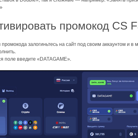
»
тивировать промокод CS F
 промокода залогиньтесь на сайт под своим аккаунтом и в 
олнить.
я поле введите «DATAGAME».