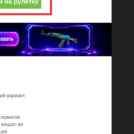
и на рулетку
ий вариант.
 сервисов
 вещах: во
шая