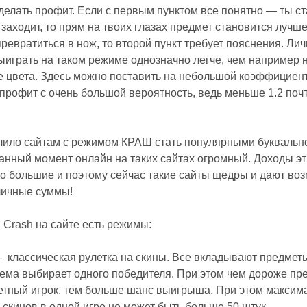
делать профит. Если с первым пунктом все понятно — ты с
н заходит, то прям на твоих глазах предмет становится лучш
ревратиться в нож, то второй пункт требует пояснения. Ли
выиграть на таком режиме однозначно легче, чем например н
е цвета. Здесь можно поставить на небольшой коэффициент
профит с очень большой вероятность, ведь меньше 1.2 почт
лило сайтам с режимом КРАШ стать популярными буквально
анный момент онлайн на таких сайтах огромный. Доходы эт
о большие и поэтому сейчас такие сайты щедры и дают во
личные суммы!
Crash на сайте есть режимы:
классическая рулетка на скины. Все вкладывают предмет
тема выбирает одного победителя. При этом чем дороже п
етный игрок, тем больше шанс выигрыша. При этом максим
 скинов в одной игре не может быть больше 50 штук.