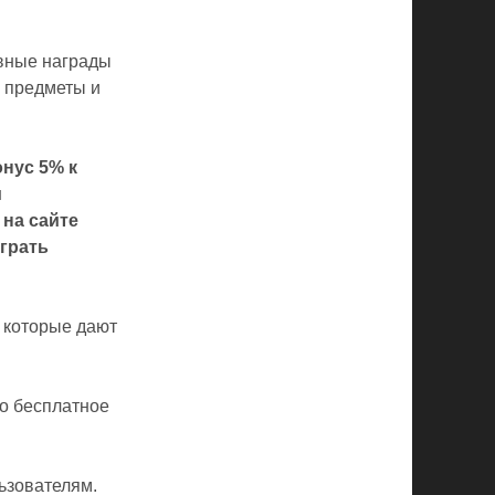
евные награды
е предметы и
нус 5% к
м
на сайте
играть
 которые дают
но бесплатное
ьзователям.