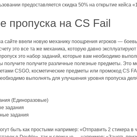
ьзовании предоставляется скидка 50% на открытие кейса «
е пропуска на CS Fail
на сайте ввели новую механику поощрения игроков — боев
чету это все та же механика, которую давно эксплуатирую
пропуск это набор заданий, которые вам необходимо выполн
ы получите получите различные полезные предметы. Это м
етами CSGO, косметические предметы или промокод CS FAI
еобходимо выполнять для улучшения уровня пропуска деля
ания (Единоразовые)
е задания
ные задания
огут быть как простыми например: «Отправить
2
стикера в 
ставок в Double», так и сложные — например: «Занять приз