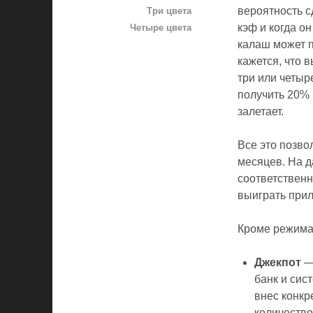
вероятность с
Три цвета
кэф и когда о
Четыре цвета
калаш может п
кажется, что 
три или четыр
получить 20% 
залетает.
Все это позво
месяцев. На д
соответственн
выиграть при
Кроме режима 
Джекпот
— 
банк и сис
внес конкр
количество