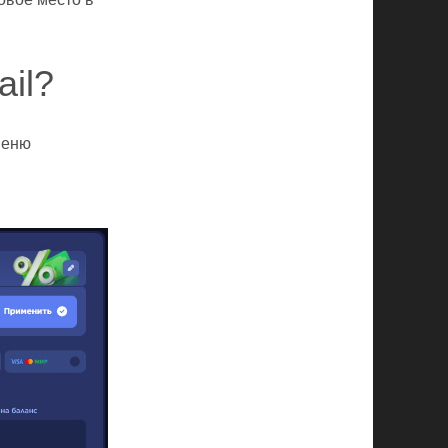
ail?
меню