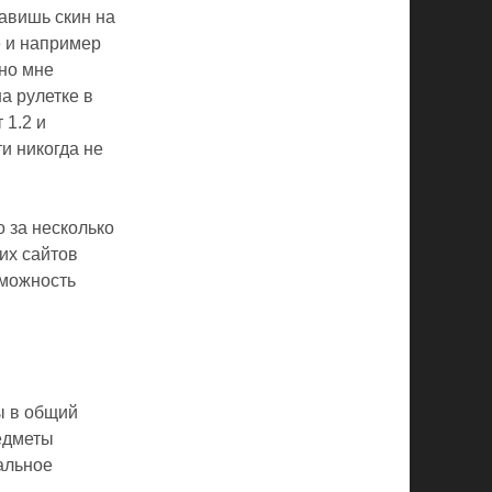
тавишь скин на
е и например
чно мне
а рулетке в
 1.2 и
и никогда не
 за несколько
их сайтов
зможность
ы в общий
редметы
альное