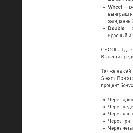
Wheel
— ру
выигрыш на
загаданный
Double
— р
Красный и 
CSGOFail дает
Вывести сред
Так же на сай
Steam. При эт
процент бонус
Через один
Через нед
Через две
Через три 
Через чет