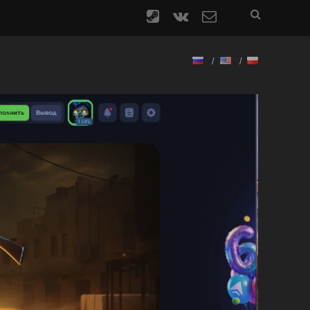
steam
vk
contact
form