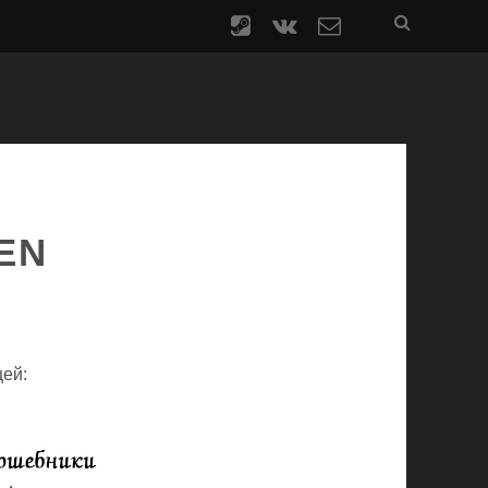
steam
vk
contact
form
DEN
ей: