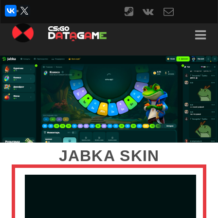
steam
vk
contact
form
JABKA SKIN