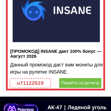
[ПРОМОКОД] INSANE дает 100% бонус —
Август 2026
Данный промокод даст вам монеты для
игры на рулетке INSANE.
u71122519
Перейти на рулетку