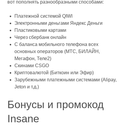
вот пополнять разнообразными способами:
Платежной системой QIWI
Электронными деньгами Яндекс Деньги
Пластиковыми картами
Через сбербанк онлайн
С баланса мобильного телефона всех
основных операторов (МТС, БИЛАЙН,
Мегафон, Теле2)
Скинами CSGO
Криптовалютой (Биткоин или Эфир)
Зарубежными платежными системами (Alipay,
Jeton и т.д.)
Бонусы и промокод
Insane