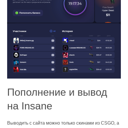
Пополнение и вывод
на Insane
Выводить с сайта можно только скинами из CSGO, а