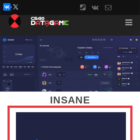
steam
vk
contact
form
INSANE