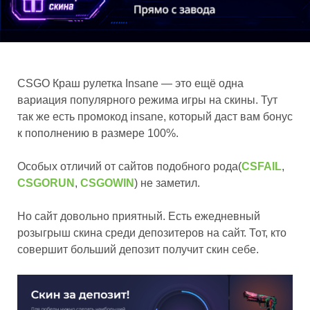
CSGO Краш рулетка Insane — это ещё одна
вариация популярного режима игры на скины. Тут
так же есть промокод insane, который даст вам бонус
к пополнению в размере 100%.
Особых отличий от сайтов подобного рода(
CSFAIL
,
CSGORUN
,
CSGOWIN
) не заметил.
Но сайт довольно приятный. Есть ежедневный
розыгрыш скина среди депозитеров на сайт. Тот, кто
совершит больший депозит получит скин себе.