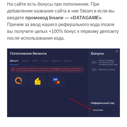
На сайте есть бонусы при пополнении. При
добавлении названия сайта в ник Steam и если вы
введете
промокод Insane — «DATAGAME»
.
Причем за ввод нашего реферального кода insane
вы получите целых +100% бонус к первому депозиту
после использования кода.