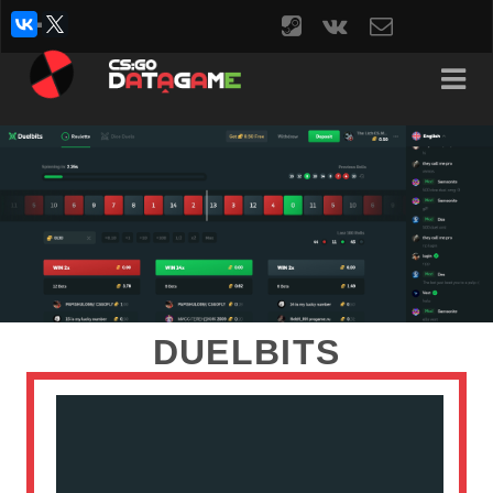
steam
vk
contact
form
DUELBITS