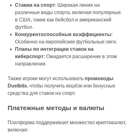
Ставки на спорт
: Широкая линия на
различные виды спорта, включая популярные
в США, такие как бейсбол и американский
футбол.
Конкурентоспособные коэффициенты
:
Особенно на европейские футбольные лиги.
Планы по интеграции ставок на
киберспорт
: Ожидается расширение в этом
направлении.
Также игроки могут использовать
промокоды
Duelbits
, чтобы получить кешбэк или бонусные
средства для ставок на спорт.
Платежные методы и валюты
Платформа поддерживает множество криптовалют,
включая: