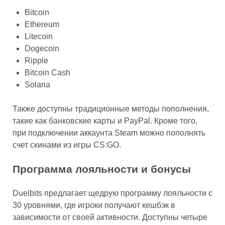
Bitcoin
Ethereum
Litecoin
Dogecoin
Ripple
Bitcoin Cash
Solana
Также доступны традиционные методы пополнения,
такие как банковские карты и PayPal. Кроме того,
при подключении аккаунта Steam можно пополнять
счет скинами из игры CS:GO.
Программа лояльности и бонусы
Duelbits предлагает щедрую программу лояльности с
30 уровнями, где игроки получают кешбэк в
зависимости от своей активности. Доступны четыре