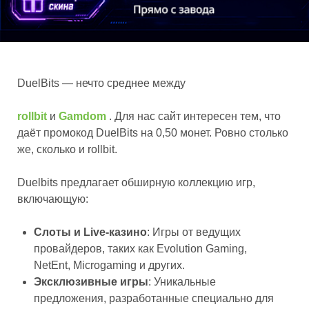
DuelBits — нечто среднее между
rollbit
и
Gamdom
. Для нас сайт интересен тем, что
даёт промокод DuelBits на 0,50 монет. Ровно столько
же, сколько и rollbit.
Duelbits предлагает обширную коллекцию игр,
включающую:
Слоты и Live-казино
: Игры от ведущих
провайдеров, таких как Evolution Gaming,
NetEnt, Microgaming и других.
Эксклюзивные игры
: Уникальные
предложения, разработанные специально для