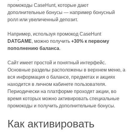
промокоды CaseHunt, которые дают
дополнительные бонусы — например бонусный
ролл или увеличенный депозит.
Например, используя промокод CaseHunt
DATGAME
, можно получить
+30% к первому
пополнению баланса
.
Сайт имеет простой и понятный интерфейс.
Основные разделы расположены в верхнем меню, а
вся информация о балансе, предметах и акциях
находится в личном кабинете пользователя.
Периодически на платформе проходят акции, во
время которых можно активировать специальные
промокоды и получить дополнительные бонусы.
Как активировать