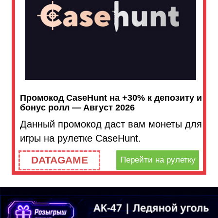
Промокод CaseHunt на +30% к депозиту и
бонус ролл — Август 2026
Данный промокод даст вам монеты для
игры на рулетке CaseHunt.
DATAGAME
Перейти на рулетку