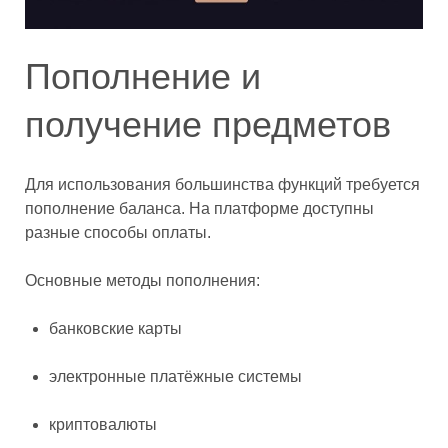
Пополнение и
получение предметов
Для использования большинства функций требуется
пополнение баланса. На платформе доступны
разные способы оплаты.
Основные методы пополнения:
банковские карты
электронные платёжные системы
криптовалюты