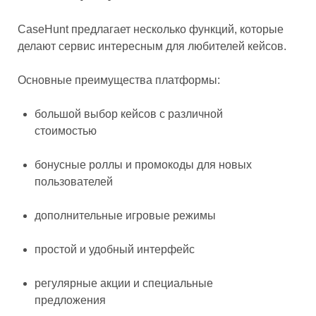
CaseHunt предлагает несколько функций, которые
делают сервис интересным для любителей кейсов.
Основные преимущества платформы:
большой выбор кейсов с различной
стоимостью
бонусные роллы и промокоды для новых
пользователей
дополнительные игровые режимы
простой и удобный интерфейс
регулярные акции и специальные
предложения