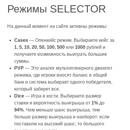
Режимы SELECTOR
На данный момент на сайте активны режимы:
Cases
— Опенкейс режим. Выбираете кейс за
1, 5, 10, 20, 50, 100, 500
или
1000
рублей и
получаете возможность выиграть большие
суммы.
PVP
— Это аналог мультиплеерного джекпот
режима, где игроки вносят баланс в общий
банк и система выбирает одного победителя,
который заберет все.
Dice
— Игра в кости. Выбираете размер
ставки и вероятность выигрыша от
1%
до
94%
. Чем меньше шанс выигрыша, тем
больше размер выигрыша и наоборот: если
поставили на высокий шанс, то большого