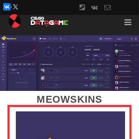
steam
vk
contact
form
MEOWSKINS