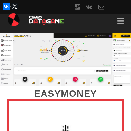
steam
vk
contact
form
EASYMONEY