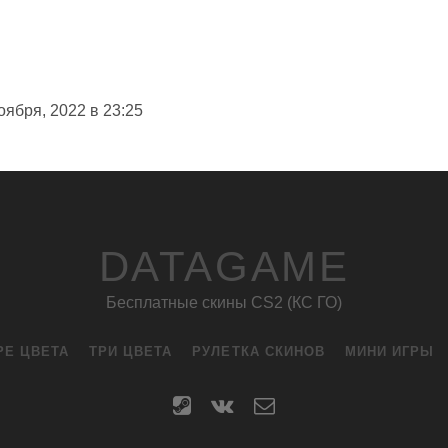
оября, 2022 в 23:25
DATAGAME
Бесплатные скины CS2 (КС ГО)
РЕ ЦВЕТА
ТРИ ЦВЕТА
РУЛЕТКА СКИНОВ
МИНИ ИГРЫ
steam
vk
contact
form