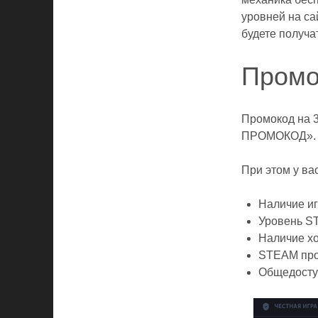
уровней на са
будете получа
Пром
Промокод на 
ПРОМОКОД». Д
При этом у в
Наличие и
Уровень S
Наличие хо
STEAM про
Общедосту