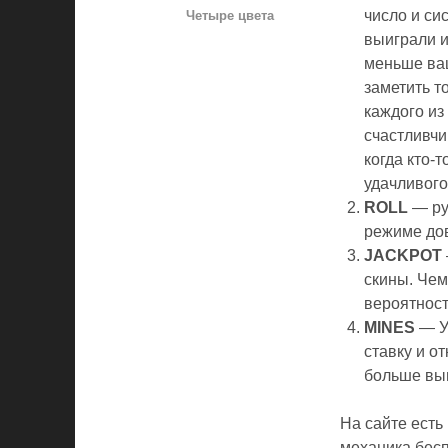
число и си
Четыре цвета
выиграли и
меньше ваш
заметить 
каждого из
счастливчи
когда кто-
удачливого
ROLL
— рул
режиме дов
JACKPOT
скины. Чем
вероятност
MINES
— У
ставку и о
больше вы
На сайте есть
механика бесп