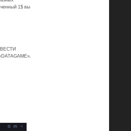
раченный 1$ вы
«ВВЕСТИ
 «DATAGAME».