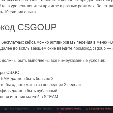
йте, а уровень копится при игре в разных режимах. За пот
ть 10 единиц опыта.
окод CSGOUP
3 бесплатных кейса можно активировать перейдя в меню 
алее во всплывающем окне введите промокод csgoup —
ас должны быть выполнены все нижеуказанные условия:
гры CS:GO
TEAM должен быть больше 2
тя бы одного матча за последние 2 недели
филь должен быть публичный
пная история матчей в STEAM