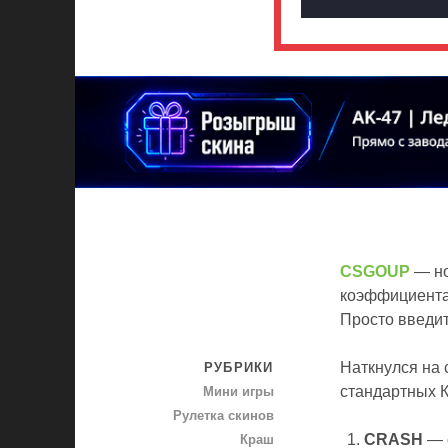
CSGOUP
— но
коэффициента
Просто введит
Наткнулся на 
РУБРИКИ
стандартных К
Мини игры
Рулетка скинов
CRASH
— с
Краш