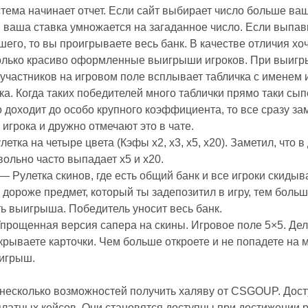
стема начинает отчет. Если сайт выбирает число больше ваш
 ваша ставка умножается на загаданное число. Если выпа
его, то вы проигрываете весь банк. В качестве отличия хо
только красиво оформленные выигрыши игроков. При выиг
 участников на игровом поле всплывает табличка с именем 
ка. Когда таких победителей много таблички прямо таки сып
то доходит до особо крупного коэффициента, то все сразу з
 игрока и дружно отмечают это в чате.
етка на четыре цвета (Кэфы x2, x3, x5, x20). Заметил, что 
ольно часто выпадает x5 и x20.
— Рулетка скинов, где есть общий банк и все игроки скидыв
 дороже предмет, который ты задепозитил в игру, тем боль
ь выигрыша. Победитель уносит весь банк.
прощенная версия сапера на скины. Игровое поле 5×5. Дел
ткрываете карточки. Чем больше откроете и не попадете на м
игрыш.
 несколько возможностей получить халяву от CSGOUP. Дос
латных кейсов. Они становятся доступны при достижении 