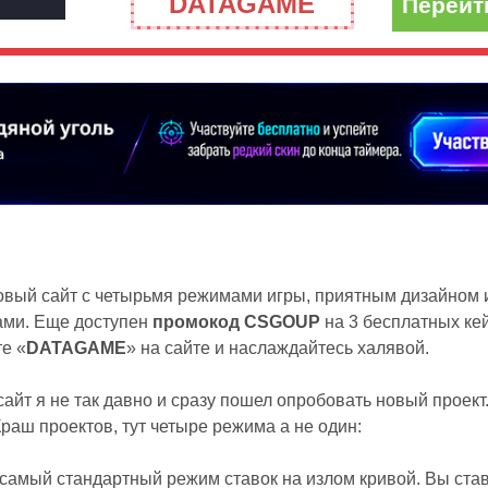
DATAGAME
Перейт
вый сайт c четырьмя режимами игры, приятным дизайном
ми. Еще доступен
промокод CSGOUP
на 3 бесплатных кей
е «
DATAGAME
» на сайте и наслаждайтесь халявой.
сайт я не так давно и сразу пошел опробовать новый проект.
раш проектов, тут четыре режима а не один:
амый стандартный режим ставок на излом кривой. Вы став