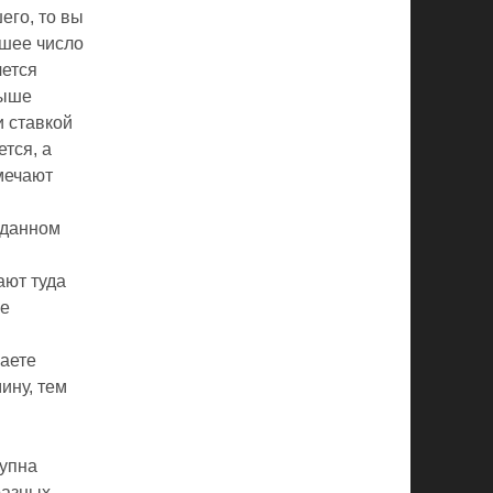
его, то вы
вшее число
чется
рыше
и ставкой
ется, а
амечают
в данном
ают туда
ше
аете
ину, тем
тупна
разных